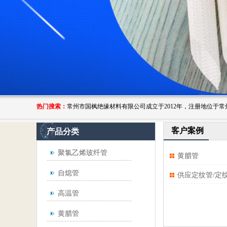
热门搜索：
客户案例
产品分类
聚氯乙烯玻纤管
黄腊管
自熄管
供应定纹管/定
高温管
黄腊管