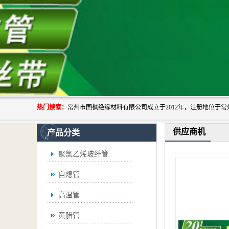
热门搜索：
供应商机
产品分类
聚氯乙烯玻纤管
自熄管
高温管
黄腊管