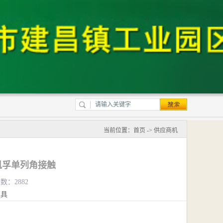
当前位置：
首页
->
供应商机
凯孚单列角接触
数：2882
模具