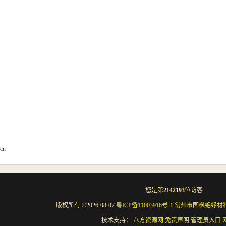
 
.cn
您是第
2142193
位访客
版权所有 ©2026-08-07
粤ICP备11003916号-1
常州市国枫绝缘材
技术支持：
八方资源网
免责声明
管理员入口