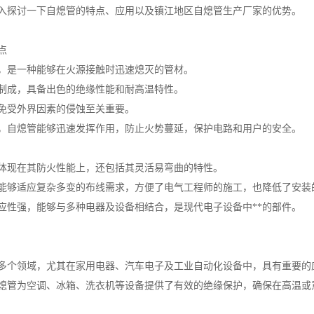
入探讨一下自熄管的特点、应用以及镇江地区自熄管生产厂家的优势。
点
，是一种能够在火源接触时迅速熄灭的管材。
制成，具备出色的绝缘性能和耐高温特性。
免受外界因素的侵蚀至关重要。
，自熄管能够迅速发挥作用，防止火势蔓延，保护电路和用户的安全。
体现在其防火性能上，还包括其灵活易弯曲的特性。
能够适应复杂多变的布线需求，方便了电气工程师的施工，也降低了安装
应性强，能够与多种电器及设备相结合，是现代电子设备中**的部件。
多个领域，尤其在家用电器、汽车电子及工业自动化设备中，具有重要的
熄管为空调、冰箱、洗衣机等设备提供了有效的绝缘保护，确保在高温或