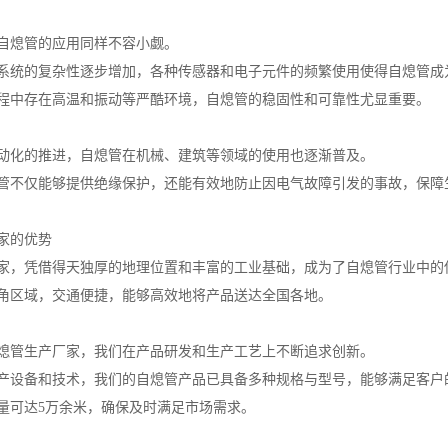
自熄管的应用同样不容小觑。
系统的复杂性逐步增加，各种传感器和电子元件的频繁使用使得自熄管成
程中存在高温和振动等严酷环境，自熄管的稳固性和可靠性尤显重要。
动化的推进，自熄管在机械、建筑等领域的使用也逐渐普及。
管不仅能够提供绝缘保护，还能有效地防止因电气故障引发的事故，保障
家的优势
家，凭借得天独厚的地理位置和丰富的工业基础，成为了自熄管行业中的
角区域，交通便捷，能够高效地将产品送达全国各地。
熄管生产厂家，我们在产品研发和生产工艺上不断追求创新。
产设备和技术，我们的自熄管产品已具备多种规格与型号，能够满足客户
量可达5万余米，确保及时满足市场需求。