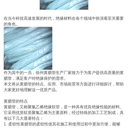
在当今科技高速发展的时代，绝缘材料在各个领域中扮演着至关重要
的角色。
作为其中的一员，徐州黄腊管生产厂家致力于为客户提供高质量的黄
腊管，满足客户对绝缘保护的需求。
本文将从黄腊管的特点、应用、市场前景等方面进行详细探讨，帮助
大家更好地理解这一优质产品。
黄腊管的特点
黄腊管，又称聚氯乙烯绝缘软管，是一种具有优良绝缘性能的材料。
它采用优质软质聚氯乙烯为主要原料，经过特殊的加工工艺制成，具
有以下几大显著特点：
1. 柔软性黄腊管的柔软性使其在施工和使用过程中更加方便，能够