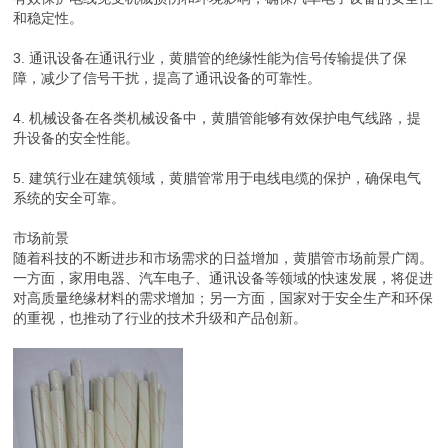
和稳定性。
3. 通讯设备在通讯行业，黄腊管的绝缘性能为信号传输提供了保
障，减少了信号干扰，提高了通讯设备的可靠性。
4. 机械设备在各类机械设备中，黄腊管能够有效保护电气线路，提
升设备的安全性能。
5. 建筑行业在建筑领域，黄腊管常用于电线电缆的保护，确保电气
系统的安全可靠。
市场前景
随着科技的不断进步和市场需求的日益增加，黄腊管市场前景广阔。
一方面，家用电器、汽车电子、通讯设备等领域的快速发展，将促进
对高质量绝缘材料的需求增加；另一方面，国家对于安全生产和环保
的重视，也推动了行业的技术升级和产品创新。