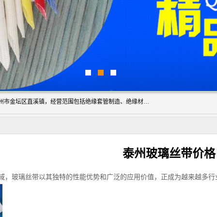
常州市国枫绝缘材料有限公司成立于2012年，注册地位于常州市金坛区直溪镇，经营范围包括绝缘套管制造、绝缘材料的销售；专业生产各种：黄腊管、自熄管、硅胶管、定纹管，厂价直销。
泰州玻璃丝带价格
域，玻璃丝带以其独特的性能优势和广泛的应用价值，正成为越来越多行业