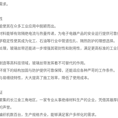
需求。
性
能使其在众多工业应用中脱颖而出。
材料能够有效隔绝电流与热量传递，为电子电器产品的安全运行提供可靠
学稳定性使其成为化工、石油等行业中管道包扎、隔热防护的理想选择。
处理，玻璃丝带还能进一步增强其密封性和耐用性，满足更高标准的工业
制造等高科技领域，玻璃丝带发挥着不可替代的作用。
环境下的结构加固与防护提供可靠保障，还能适应各种严苛的工作条件。
与易缠绕特性，大大提高了施工效率，降低了使用成本。
证
聚集的长江金三角地区，一家专业从事绝缘材料生产的企业，凭借其雄厚
的声誉。
编织机数百台，生产规格齐全，能够满足客户多样化的需求。