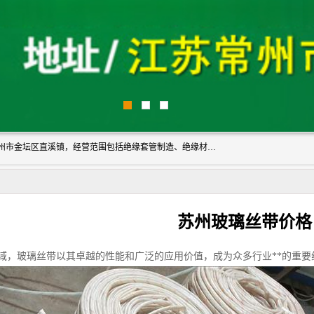
常州市国枫绝缘材料有限公司成立于2012年，注册地位于常州市金坛区直溪镇，经营范围包括绝缘套管制造、绝缘材料的销售；专业生产各种：黄腊管、自熄管、硅胶管、定纹管，厂价直销。
苏州玻璃丝带价格
域，玻璃丝带以其卓越的性能和广泛的应用价值，成为众多行业**的重要