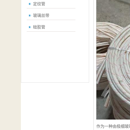
定纹管
玻璃丝带
硅胶管
作为一种由极细玻