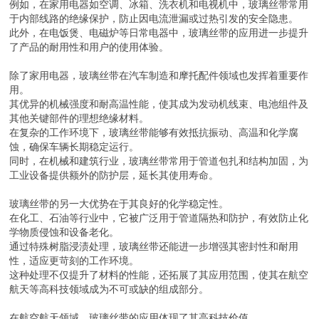
例如，在家用电器如空调、冰箱、洗衣机和电视机中，玻璃丝带常用
于内部线路的绝缘保护，防止因电流泄漏或过热引发的安全隐患。
此外，在电饭煲、电磁炉等日常电器中，玻璃丝带的应用进一步提升
了产品的耐用性和用户的使用体验。
除了家用电器，玻璃丝带在汽车制造和摩托配件领域也发挥着重要作
用。
其优异的机械强度和耐高温性能，使其成为发动机线束、电池组件及
其他关键部件的理想绝缘材料。
在复杂的工作环境下，玻璃丝带能够有效抵抗振动、高温和化学腐
蚀，确保车辆长期稳定运行。
同时，在机械和建筑行业，玻璃丝带常用于管道包扎和结构加固，为
工业设备提供额外的防护层，延长其使用寿命。
玻璃丝带的另一大优势在于其良好的化学稳定性。
在化工、石油等行业中，它被广泛用于管道隔热和防护，有效防止化
学物质侵蚀和设备老化。
通过特殊树脂浸渍处理，玻璃丝带还能进一步增强其密封性和耐用
性，适应更苛刻的工作环境。
这种处理不仅提升了材料的性能，还拓展了其应用范围，使其在航空
航天等高科技领域成为不可或缺的组成部分。
在航空航天领域，玻璃丝带的应用体现了其高科技价值。