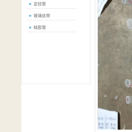
定纹管
玻璃丝带
硅胶管