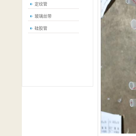
定纹管
玻璃丝带
硅胶管