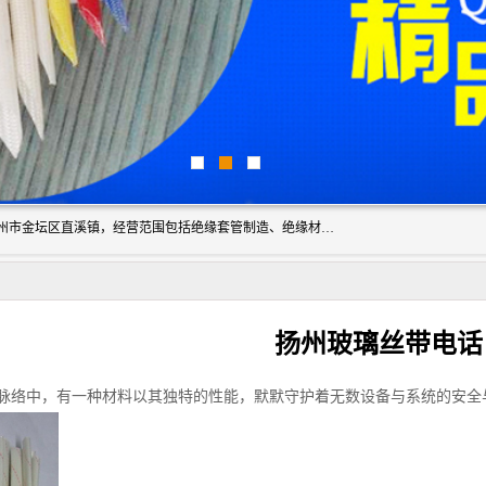
常州市国枫绝缘材料有限公司成立于2012年，注册地位于常州市金坛区直溪镇，经营范围包括绝缘套管制造、绝缘材料的销售；专业生产各种：黄腊管、自熄管、硅胶管、定纹管，厂价直销。
扬州玻璃丝带电话
脉络中，有一种材料以其独特的性能，默默守护着无数设备与系统的安全