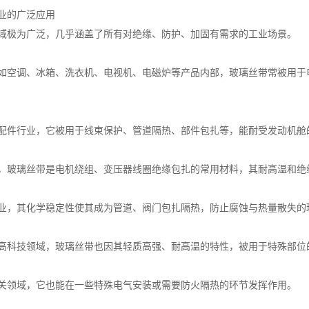
业的广泛应用
域极为广泛，几乎涵盖了所有对绝缘、防护、加固有需求的工业场景。
如空调、冰箱、洗衣机、电视机、电磁炉等产品内部，玻璃丝带常被用于
配件行业，它被用于线束保护、管道隔热、部件包扎等，能耐受发动机舱
，玻璃丝带是电机绕组、变压器线圈绝缘包扎的常用材料，其耐高温和绝
业，其化学稳定性使其成为管道、阀门包扎隔热，防止腐蚀与热量散失的
高科技领域，玻璃丝带也因其轻质高强、耐高温的特性，被用于特殊部位
关领域，它也能在一些特殊电气安装或需要防火隔热的环节发挥作用。